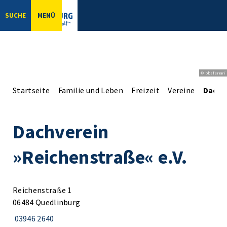
SUCHE
MENÜ
© bbsferrari
Startseite
Familie und Leben
Freizeit
Vereine
Dachv
Dachverein
»Reichenstraße« e.V.
Reichenstraße 1
06484 Quedlinburg
03946 2640