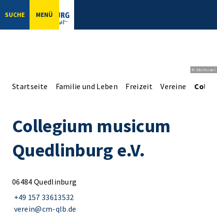
SUCHE
MENÜ
© bbsferrari
Startseite
Familie und Leben
Freizeit
Vereine
Colle
Collegium musicum
Quedlinburg e.V.
06484 Quedlinburg
+49 157 33613532
verein@cm-qlb.de