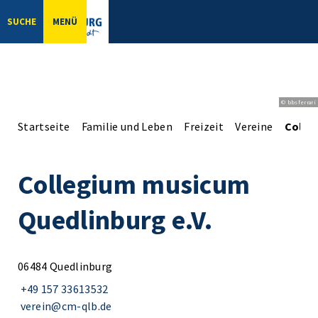
SUCHE
MENÜ
© bbsferrari
Startseite
Familie und Leben
Freizeit
Vereine
Colle
Collegium musicum
Quedlinburg e.V.
06484 Quedlinburg
+49 157 33613532
verein@cm-qlb.de