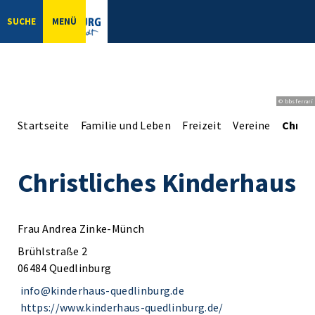
SUCHE
MENÜ
© bbsferrari
Startseite
Familie und Leben
Freizeit
Vereine
Christ
Christliches Kinderhaus
Frau Andrea Zinke-Münch
Brühlstraße 2
06484 Quedlinburg
info@kinderhaus-quedlinburg.de
https://www.kinderhaus-quedlinburg.de/