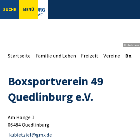
SUCHE
MENÜ
© bbsferrari
Startseite
Familie und Leben
Freizeit
Vereine
Boxspo
Boxsportverein 49
Quedlinburg e.V.
Am Hange 1
06484 Quedlinburg
kubietziel@gmx.de