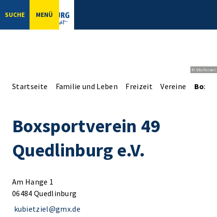
SUCHE
MENÜ
© bbsferrari
Startseite
Familie und Leben
Freizeit
Vereine
Boxspo
Boxsportverein 49
Quedlinburg e.V.
Am Hange 1
06484 Quedlinburg
kubietziel@gmx.de