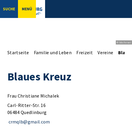
SUCHE
MENÜ
© bbsferrari
Startseite
Familie und Leben
Freizeit
Vereine
Blaue
Blaues Kreuz
Frau Christiane Michalek
Carl-Ritter-Str. 16
06484 Quedlinburg
crmqlb@gmail.com