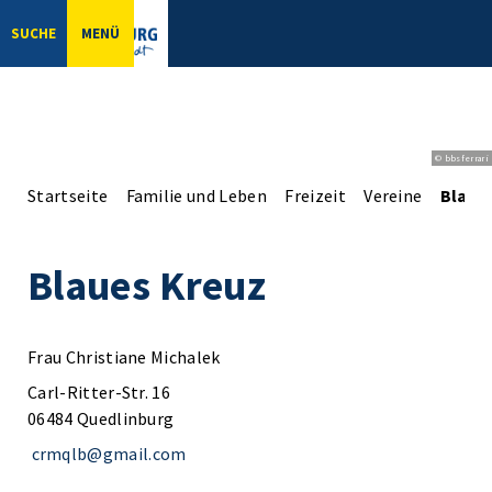
SUCHE
MENÜ
© bbsferrari
Startseite
Familie und Leben
Freizeit
Vereine
Blaue
Blaues Kreuz
Frau Christiane Michalek
Carl-Ritter-Str. 16
06484 Quedlinburg
crmqlb@gmail.com