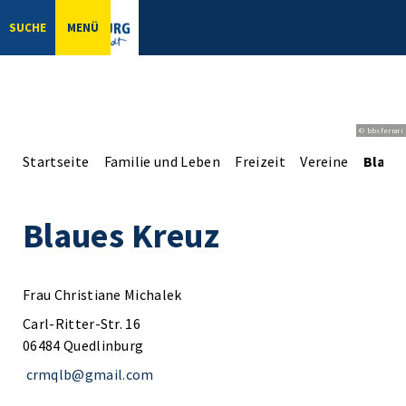
SUCHE
MENÜ
© bbsferrari
Startseite
Familie und Leben
Freizeit
Vereine
Blaue
Blaues Kreuz
Frau Christiane Michalek
Carl-Ritter-Str. 16
06484 Quedlinburg
crmqlb@gmail.com