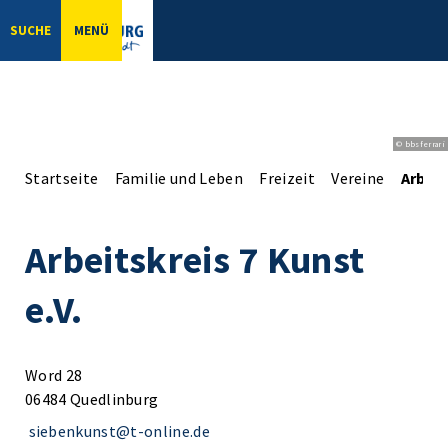
SUCHE
MENÜ
© bbsferrari
Startseite
Familie und Leben
Freizeit
Vereine
Arbeit
Arbeitskreis 7 Kunst
e.V.
Word 28
06484 Quedlinburg
siebenkunst@t-online.de