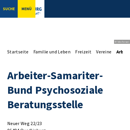
SUCHE
MENÜ
© bbsferrari
Startseite
Familie und Leben
Freizeit
Vereine
Arbei
Arbeiter-Samariter-
Bund Psychosoziale
Beratungsstelle
Neuer Weg 22/23