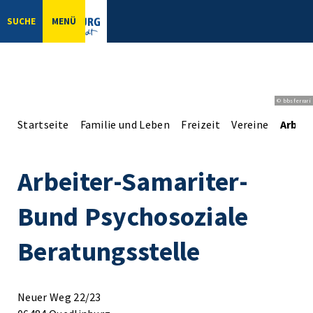
SUCHE
MENÜ
© bbsferrari
Startseite
Familie und Leben
Freizeit
Vereine
Arbei
Arbeiter-Samariter-
Bund Psychosoziale
Beratungsstelle
Neuer Weg 22/23