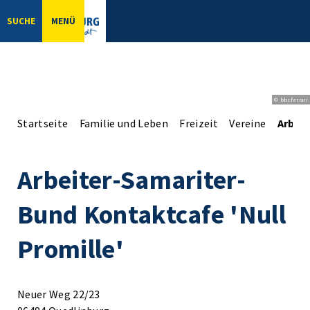
SUCHE
MENÜ
© bbsferrari
Startseite
Familie und Leben
Freizeit
Vereine
Arbei
Arbeiter-Samariter-
Bund Kontaktcafe 'Null
Promille'
Neuer Weg 22/23