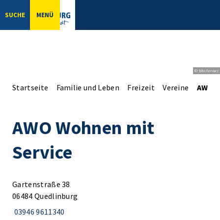
SUCHE
MENÜ
© bbsferrari
Startseite
Familie und Leben
Freizeit
Vereine
AWO W
AWO Wohnen mit
Service
Gartenstraße 38
06484 Quedlinburg
03946 9611340