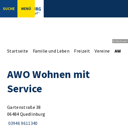
SUCHE
MENÜ
© bbsferrari
Startseite
Familie und Leben
Freizeit
Vereine
AWO W
AWO Wohnen mit
Service
Gartenstraße 38
06484 Quedlinburg
03946 9611340