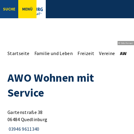
SUCHE
MENÜ
© bbsferrari
Startseite
Familie und Leben
Freizeit
Vereine
AWO W
AWO Wohnen mit
Service
Gartenstraße 38
06484 Quedlinburg
03946 9611340