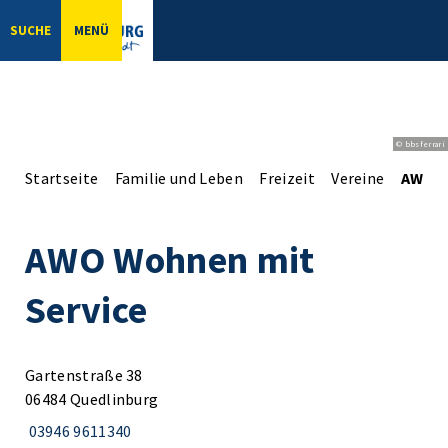
SUCHE
MENÜ
© bbsferrari
Startseite
Familie und Leben
Freizeit
Vereine
AWO W
AWO Wohnen mit
Service
Gartenstraße 38
06484 Quedlinburg
03946 9611340