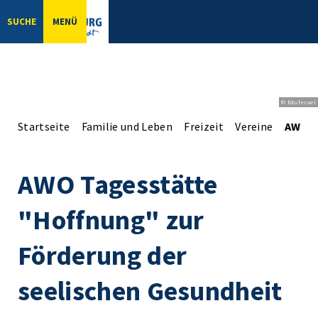
SUCHE
MENÜ
© bbsferrari
Startseite
Familie und Leben
Freizeit
Vereine
AWO T
AWO Tagesstätte
"Hoffnung" zur
Förderung der
seelischen Gesundheit