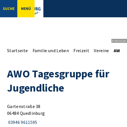
SUCHE
MENÜ
© bbsferrari
Startseite
Familie und Leben
Freizeit
Vereine
AWO T
AWO Tagesgruppe für
Jugendliche
Gartenstraße 38
06484 Quedlinburg
03946 9611595