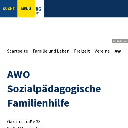
SUCHE
MENÜ
© bbsferrari
Startseite
Familie und Leben
Freizeit
Vereine
AWO S
AWO
Sozialpädagogische
Familienhilfe
Gartenstraße 38