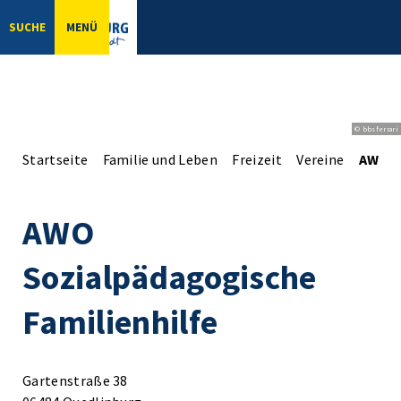
SUCHE
MENÜ
© bbsferrari
Startseite
Familie und Leben
Freizeit
Vereine
AWO S
AWO
Sozialpädagogische
Familienhilfe
Gartenstraße 38