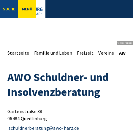
SUCHE
MENÜ
© bbsferrari
Startseite
Familie und Leben
Freizeit
Vereine
AWO S
AWO Schuldner- und
Insolvenzberatung
Gartenstraße 38
06484 Quedlinburg
schuldnerberatung@awo-harz.de