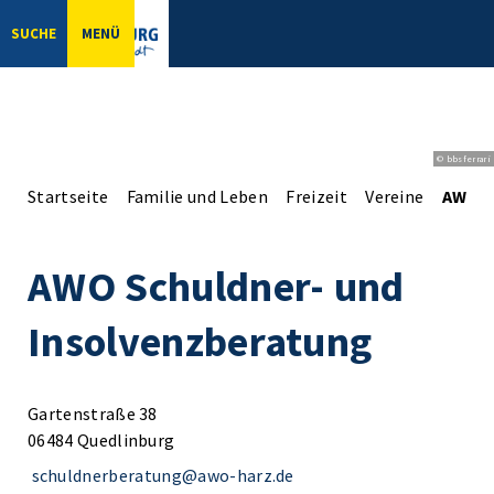
SUCHE
MENÜ
© bbsferrari
Startseite
Familie und Leben
Freizeit
Vereine
AWO S
AWO Schuldner- und
Insolvenzberatung
Gartenstraße 38
06484 Quedlinburg
schuldnerberatung@awo-harz.de