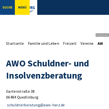
SUCHE
MENÜ
© bbsferrari
Startseite
Familie und Leben
Freizeit
Vereine
AWO S
AWO Schuldner- und
Insolvenzberatung
Gartenstraße 38
06484 Quedlinburg
schuldnerberatung@awo-harz.de