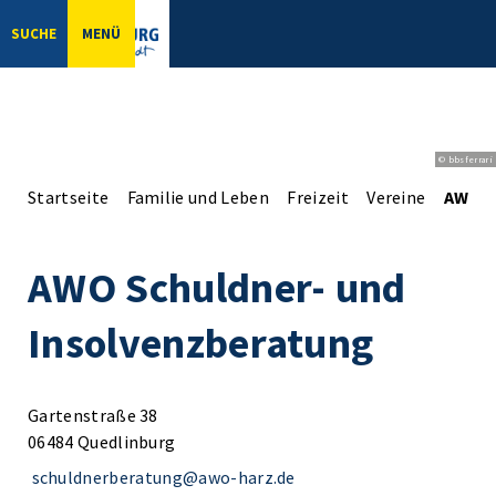
SUCHE
MENÜ
© bbsferrari
Startseite
Familie und Leben
Freizeit
Vereine
AWO S
AWO Schuldner- und
Insolvenzberatung
Gartenstraße 38
06484 Quedlinburg
schuldnerberatung@awo-harz.de