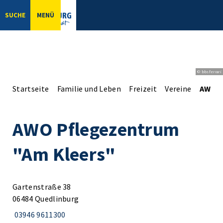
SUCHE
MENÜ
© bbsferrari
Startseite
Familie und Leben
Freizeit
Vereine
AWO P
AWO Pflegezentrum
"Am Kleers"
Gartenstraße 38
06484 Quedlinburg
03946 9611300