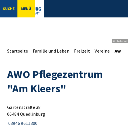
SUCHE
MENÜ
© bbsferrari
Startseite
Familie und Leben
Freizeit
Vereine
AWO P
AWO Pflegezentrum
"Am Kleers"
Gartenstraße 38
06484 Quedlinburg
03946 9611300