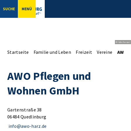
SUCHE
MENÜ
© bbsferrari
Startseite
Familie und Leben
Freizeit
Vereine
AWO P
AWO Pflegen und
Wohnen GmbH
Gartenstraße 38
06484 Quedlinburg
info@awo-harz.de