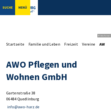
SUCHE
MENÜ
© bbsferrari
Startseite
Familie und Leben
Freizeit
Vereine
AWO P
AWO Pflegen und
Wohnen GmbH
Gartenstraße 38
06484 Quedlinburg
info@awo-harz.de