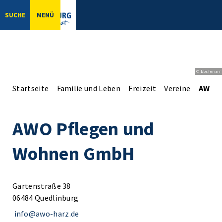
SUCHE
MENÜ
© bbsferrari
Startseite
Familie und Leben
Freizeit
Vereine
AWO P
AWO Pflegen und
Wohnen GmbH
Gartenstraße 38
06484 Quedlinburg
info@awo-harz.de