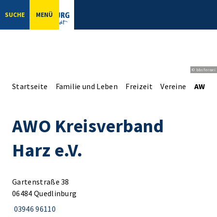
SUCHE
MENÜ
© bbsferrari
Startseite
Familie und Leben
Freizeit
Vereine
AWO Kr
AWO Kreisverband
Harz e.V.
Gartenstraße 38
06484 Quedlinburg
03946 96110