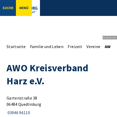
SUCHE
MENÜ
© bbsferrari
Startseite
Familie und Leben
Freizeit
Vereine
AWO Kr
AWO Kreisverband
Harz e.V.
Gartenstraße 38
06484 Quedlinburg
03946 96110