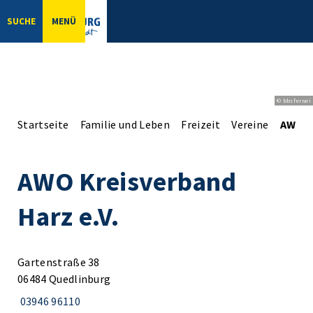
SUCHE
MENÜ
© bbsferrari
Startseite
Familie und Leben
Freizeit
Vereine
AWO Kr
AWO Kreisverband
Harz e.V.
Gartenstraße 38
06484 Quedlinburg
03946 96110