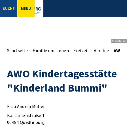
SUCHE
MENÜ
© bbsferrari
Startseite
Familie und Leben
Freizeit
Vereine
AWO K
AWO Kindertagesstätte
"Kinderland Bummi"
Frau Andrea Müller
Kastanienstraße 1
06484 Quedlinburg