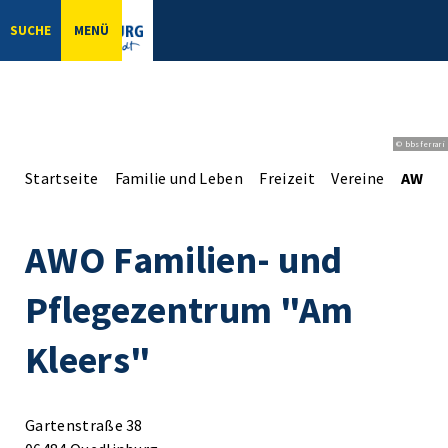
SUCHE
MENÜ
© bbsferrari
Startseite
Familie und Leben
Freizeit
Vereine
AWO F
AWO Familien- und
Pflegezentrum "Am
Kleers"
Gartenstraße 38