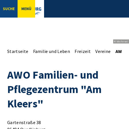
SUCHE
MENÜ
© bbsferrari
Startseite
Familie und Leben
Freizeit
Vereine
AWO F
AWO Familien- und
Pflegezentrum "Am
Kleers"
Gartenstraße 38