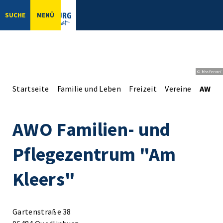
SUCHE
MENÜ
© bbsferrari
Startseite
Familie und Leben
Freizeit
Vereine
AWO F
AWO Familien- und
Pflegezentrum "Am
Kleers"
Gartenstraße 38