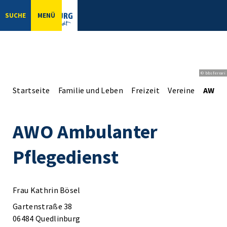
SUCHE
MENÜ
© bbsferrari
Startseite
Familie und Leben
Freizeit
Vereine
AWO A
AWO Ambulanter
Pflegedienst
Frau Kathrin Bösel
Gartenstraße 38
06484 Quedlinburg