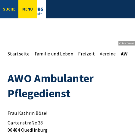
SUCHE
MENÜ
© bbsferrari
Startseite
Familie und Leben
Freizeit
Vereine
AWO A
AWO Ambulanter
Pflegedienst
Frau Kathrin Bösel
Gartenstraße 38
06484 Quedlinburg