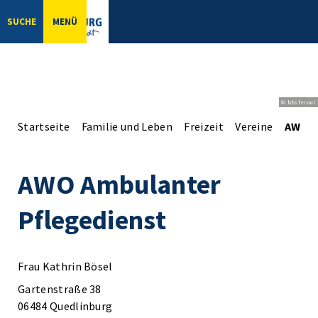
SUCHE
MENÜ
© bbsferrari
Startseite
Familie und Leben
Freizeit
Vereine
AWO A
AWO Ambulanter
Pflegedienst
Frau Kathrin Bösel
Gartenstraße 38
06484 Quedlinburg