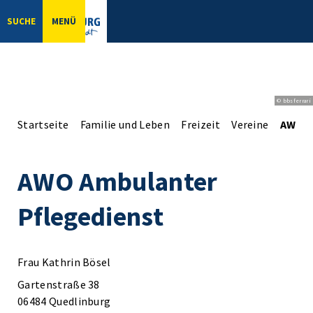
SUCHE
MENÜ
© bbsferrari
Startseite
Familie und Leben
Freizeit
Vereine
AWO A
AWO Ambulanter
Pflegedienst
Frau Kathrin Bösel
Gartenstraße 38
06484 Quedlinburg