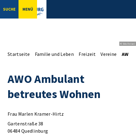
SUCHE
MENÜ
© bbsferrari
Startseite
Familie und Leben
Freizeit
Vereine
AWO A
AWO Ambulant
betreutes Wohnen
Frau Marlen Kramer-Hirtz
Gartenstraße 38
06484 Quedlinburg