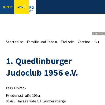
SUCHE
MENÜ
© bbsferrari
Startseite
Familie und Leben
Freizeit
Vereine
1. Que
1. Quedlinburger
Judoclub 1956 e.V.
Lars Floreck
Friedensstraße 105a
06493 Harzgerode OT Güntersberge