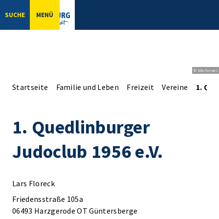
SUCHE
MENÜ
© bbsferrari
Startseite
Familie und Leben
Freizeit
Vereine
1. Que
1. Quedlinburger
Judoclub 1956 e.V.
Lars Floreck
Friedensstraße 105a
06493 Harzgerode OT Güntersberge