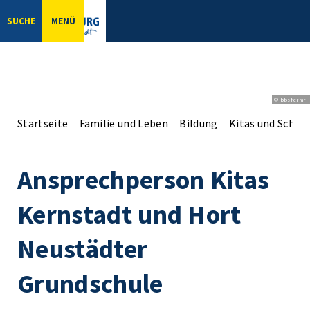
SUCHE
MENÜ
© bbsferrari
Startseite
Familie und Leben
Bildung
Kitas und Schul
Ansprechperson Kitas
Kernstadt und Hort
Neustädter
Grundschule