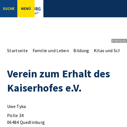
SUCHE
MENÜ
© bbsferrari
Startseite
Familie und Leben
Bildung
Kitas und Schul
Verein zum Erhalt des
Kaiserhofes e.V.
Uwe Tyka
Pölle 34
06484 Quedlinburg