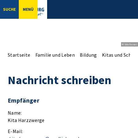
SUCHE
MENÜ
© bbsferrari
Startseite
Familie und Leben
Bildung
Kitas und Schul
Nachricht schreiben
Empfänger
Name:
Kita Harzzwerge
E-Mail: