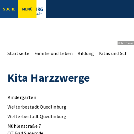
SUCHE
MENÜ
© bbsferrari
Startseite
Familie und Leben
Bildung
Kitas und Schul
Kita Harzzwerge
Kindergarten
Welterbestadt Quedlinburg
Welterbestadt Quedlinburg
Mühlenstraße 7
OT Bad Suderode