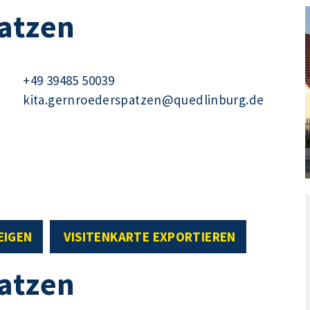
patzen
+49 39485 50039
kita.gernroederspatzen@quedlinburg.de
EIGEN
VISITENKARTE EXPORTIEREN
patzen