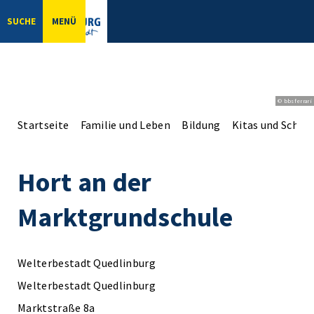
SUCHE
MENÜ
© bbsferrari
Startseite
Familie und Leben
Bildung
Kitas und Schul
Hort an der
Marktgrundschule
Welterbestadt Quedlinburg
Welterbestadt Quedlinburg
Marktstraße 8a